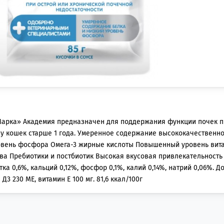
арка» Академия предназначен для поддержания функции почек п
 у кошек старше 1 года. Умеренное содержание высококачественн
овень фосфора Омега-3 жирные кислоты Повышенный уровень вит
 Пребиотики и постбиотик Высокая вкусовая привлекательность В
атка 0,6%, кальций 0,12%, фосфор 0,1%, калий 0,14%, натрий 0,06%. 
Д3 230 МЕ, витамин Е 100 мг. 81,6 ккал/100г