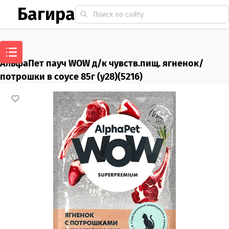
Багира
АльфаПет пауч WOW д/к чувств.пищ. ягненок/
потрошки в соусе 85г (у28)(5216)