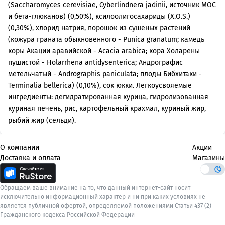
(Saccharomyces cerevisiae, Cyberlindnera jadinii, источник МОС
и бета-глюканов) (0,50%), ксилоолигосахариды (X.O.S.)
(0,30%), хлорид натрия, порошок из сушеных растений
(кожура граната обыкновенного - Punica granatum; камедь
коры Акации аравийской - Acacia arabica; кора Холарены
пушистой - Holarrhena antidysenterica; Андрографис
метельчатый - Andrographis paniculata; плоды Бибхитаки -
Terminalia bellerica) (0,10%), сок юкки. Легкоусвояемые
ингредиенты: дегидратированная курица, гидролизованная
куриная печень, рис, картофельный крахмал, куриный жир,
рыбий жир (сельди).
О компании
Акции
Доставка и оплата
Магазины
Обращаем ваше внимание на то, что данный интернет-сайт носит
исключительно информационный характер и ни при каких условиях не
является публичной офертой, определяемой положениями Статьи 437 (2)
Гражданского кодекса Российской Федерации