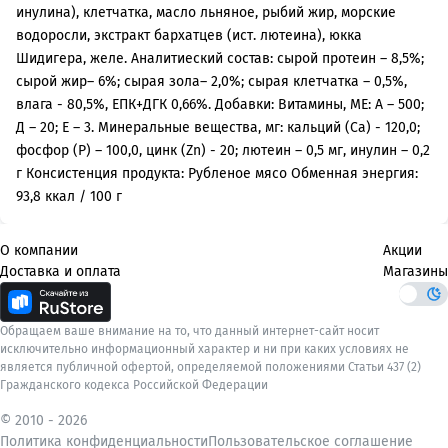
инулина), клетчатка, масло льняное, рыбий жир, морские
водоросли, экстракт бархатцев (ист. лютеина), юкка
Шидигера, желе. Аналитиеский состав: сырой протеин – 8,5%;
сырой жир– 6%; сырая зола– 2,0%; сырая клетчатка – 0,5%,
влага - 80,5%, ЕПК+ДГК 0,66%. Добавки: Витамины, МЕ: А – 500;
Д – 20; Е – 3. Минеральные вещества, мг: кальций (Са) - 120,0;
фосфор (Р) – 100,0, цинк (Zn) - 20; лютеин – 0,5 мг, инулин – 0,2
г Консистенция продукта: Рубленое мясо Обменная энергия:
93,8 ккал / 100 г
О компании
Акции
Доставка и оплата
Магазины
Обращаем ваше внимание на то, что данный интернет-сайт носит
исключительно информационный характер и ни при каких условиях не
является публичной офертой, определяемой положениями Статьи 437 (2)
Гражданского кодекса Российской Федерации
© 2010 -
2026
Политика конфиденциальности
Пользовательское соглашение