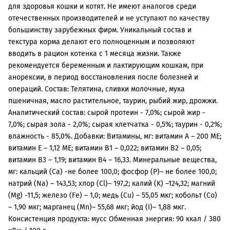
для здоровья кошки и котят. Не имеют аналогов среди
отечественных производителей и не уступают по качеству
большинству зарубежных фирм. Уникальный состав и
текстура корма делают его полноценным и позволяют
вводить в рацион котенка с 1 месяца жизни. Также
рекомендуется беременным и лактирующим кошкам, при
анорексии, в период восстановления после болезней и
операций. Состав: Телятина, сливки молочные, мука
пшеничная, масло растительное, таурин, рыбий жир, дрожжи.
Аналитический состав: сырой протеин - 7,0%; сырой жир -
7,0%; сырая зола - 2,0%; сырая клетчатка - 0,5%; таурин - 0,2%;
влажность - 85,0%. Добавки: Витамины, мг: витамин А – 200 МЕ;
витамин Е – 1,12 МЕ; витамин В1 – 0,022; витамин В2 – 0,05;
витамин В3 – 1,19; витамин В4 – 16,33. Минеральные вещества,
мг: кальций (Са) -не более 100,0; фосфор (Р)– не более 100,0;
натрий (Na) – 143,53; хлор (Cl)– 197,2; калий (K) –124,32; магний
(Mg) -11,5; железо (Fe) – 1,0; медь (Cu) – 55,05 мкг; кобольт (Co)
– 1,90 мкг; марганец (Mn)– 55,68 мкг; йод (I)– 1,88 мкг.
Консистенция продукта: мусс Обменная энергия: 90 ккал / 380