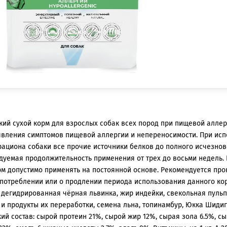
ий сухой корм для взрослых собак всех пород при пищевой аллер
явления симптомов пищевой аллергии и непереносимости. При ис
рациона собаки все прочие источники белков до полного исчезно
дуемая продолжительность применения от трех до восьми недель.
м допустимо применять на постоянной основе. Рекомендуется про
потреблении или о продлении периода использования данного корм
дегидрированная чёрная львинка, жир индейки, свекольная пульп
 продукты их переработки, семена льна, топинамбур, Юкка Шидиг
ий состав: сырой протеин 21%, сырой жир 12%, сырая зола 6.5%, сы