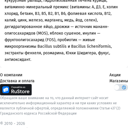
кукурузные рыльца, гидролизованная печень курицы,
витаминно-минеральный премикс (витамины: А, Д3, Е, холин
хлорид, бетаин, В3, В5, В2, В1, В6, фолиевая кислота, В12,
калий, цинк, железо, марганец, медь, йод, селен),
дегидратированное яйцо, дрожжи — источник мананн-
олигосахаридов (MOS), яблоко сушеное, инулин —
фруктоолигосахарид (FOS), пробиотик — живые
микроорганизмы Bacillus subtilis и Bacillus licheniformis,
экстракты фенхеля, розмарина, Юкки Шидигера, фукус,
антиоксидант.
О компании
Акции
Доставка и оплата
Магазины
Обращаем ваше внимание на то, что данный интернет-сайт носит
исключительно информационный характер и ни при каких условиях не
является публичной офертой, определяемой положениями Статьи 437 (2)
Гражданского кодекса Российской Федерации
© 2010 -
2026