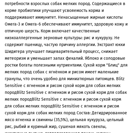
потребности взрослых собак мелких пород. Содержащиеся в
корме пробиотики улучшают усвояемость корма и
поддерживают иммунитет. Ненасыщенные жирные кислоты
Омега-3 и Омега-6 обеспечивают иммунитет, здоровую кожу и
отличную шерсть. Корм включает качественные
низкоаллергенные зерновые культуры: рис и кукурузу. Не
содержит пшеницу, частую причину аллергии. Экстракт юкки
Шидигера улучшает пищеварительный процесс, снижает
метеоризм и уменьшает запах фекалий. Яблоко и солодовые
ростки богаты полезными нутриентами. Сухой корм "Блиц" для
мелких пород собак с ягнёнком и рисом имеет маленькие
гранулы, что очень удобно для миниатюрных питомцев. Blitz
Sensitive с ягненком и рисом сухой корм для собак мелких
породBlitz Sensitive с ягненком и рисом сухой корм для собак
мелких породBlitz Sensitive с ягненком и рисом сухой корм
для собак мелких породBlitz Sensitive с ягненком и рисом
сухой корм для собак мелких пород Состав: Дегидрированное
мясо ягненка и свинины (35,5%), цельная кукуруза, цельный
рис, рыбий и куриный жир, сушеная мякоть свеклы,