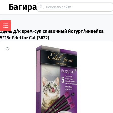
Багира
Эдель д/к крем-суп сливочный йогурт/индейка
5*15г Edel for Cat (3622)