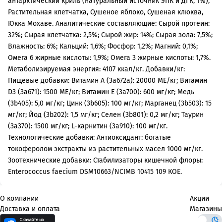
антарктический криль (натуральный источник ЭПК и ДГК, 1%),
Растительная клетчатка, Сушеное яблоко, Сушеная клюква,
Юкка Мохаве. Аналитические составляющие: Сырой протеин:
32%; Сырая клетчатка: 2,5%; Сырой жир: 14%; Сырая зола: 7,5%;
Влажность: 6%; Кальций: 1,6%; Фосфор: 1,2%; Магний: 0,1%;
Омега 6 жирные кислоты: 1,9%; Омега 3 жирные кислоты: 1,7%.
Метаболизируемая энергия: 4107 ккал/кг. Добавки/кг:
Пищевые добавки: Витамин А (3a672a): 20000 МЕ/кг; Витамин
D3 (3a671): 1500 МЕ/кг; Витамин Е (3a700): 600 мг/кг; Медь
(3b405): 5,0 мг/кг; Цинк (3b605): 100 мг/кг; Марганец (3b503): 15
мг/кг; Йод (3b202): 1,5 мг/кг; Селен (3b801): 0,2 мг/кг; Таурин
(3a370): 1500 мг/кг; L-карнитин (3a910): 100 мг/кг.
Технологические добавки: Антиоксидант: богатые
токоферолом экстракты из растительных масел 1000 мг/кг.
Зоотехнические добавки: Стабилизаторы кишечной флоры:
Enterococcus faecium DSM10663/NCIMB 10415 109 КОЕ.
О компании
Акции
Доставка и оплата
Магазины