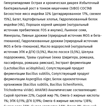
Гиперлипидемия Острая и хроническая диарея Избыточный
бактериальный рост в тонком кишечнике (SIBO) СОСТАВ
Бескостное мясо индейки 32% (дегидрированное 17%, свежее
15%), Батат, Картофельные хлопья, Гидролизованный белок
индейки (4%), Порошок корней цикория (натуральный
источник пребиотиков: FOS и инулин), Льняное семя,
Минералы, Пивные дрожжи (природный источник MOS и бета-
глюканов), Гидролизованные дрожжи (природный источник
MOS и бета-глюканов), Масло водорослей (натуральный
источник ЭПК и ДГК) (0,5%), Масло лосося (0,5%), Шелуха
подорожника, Травы сушёные (юкка Шидигера, ромашка,
пассифлора, ромашка римская), Экстракт ферментации
(Lactobacillus acidophilus), Сопутствующий продукт
ферментации Bacillus subtilis, Сопутствующий продукт
ферментации Aspergillus niger, Белок одноклеточных
организмов (Bacillus subtilis, Bacillus licheniformis,
Trichoderma viride). АНАЛИЗ Аналитические составляющие:
Сырой протеин 22%; Сырой жир 7%; Омега-3 жирные кислоты
1%; ЭПК 0,11%; ДГК 0,19%; Омега-6 жирные кислоты 1,18%;