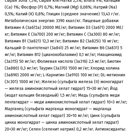
Сырая зола 7,5%; Сырая клетчатка 2,5%; Влага 9%; Кальций
(Са) 1%; Фосфор (P) 0,7%; Магний (Mg) 0,08%; Натрий (Na)
0,5%; Калий (K) 0,8%; Глицин (среднее значение) 13,43 г/кг.
Метаболическая энергия: 3390 ккал/кг. Пищевые добавки:
Витамин A (3a672a) 20000 МЕ/кг; Витамин D3 (3а671) 2000 МЕ/
кг; Витамин Е (3а700) 200 мг/кг; Витамин C (3a300) 80 мг/кг;
Витамин B1 (3a821) 12,3 мг/кг; Витамин B2 (3a825i) 10 мг/кг;
Кальций-D-пантотенат (3a841) 25 мг/кг; Витамин B6 (3a831) 5
мг/кг; Витамин B12 (цианокобаламин) 0,1 мг/кг; Ниацинамид
(3a315) 50 мг/кг; Фолиевая кислота (3a316) 2,5 мг/кг; Биотин
(3a880) 0,3 мг/кг; Таурин (3a370) 1500 мг/кг; Хлорид холина
(3a890) 2000 мг/кг; L-Карнитин (3a910) 100 мг/кг; DL-метионин
(3c301) 1000 мг/кг; Железо (сульфата железа (II) моногидрат
— железа аминокислотный хелат гидрат) 15+30 мг/кг; Йод
(иодат кальция безводный) 1,5 мг/кг; Медь (сульфата меди
пентагидрат — меди аминокислотный хелат гидрат) 10+3 мг/кг;
Марганец (сульфата марганца моногидрат — марганца
аминокислотный хелат гидрат) 30+10 мг/кг; Цинк (сульфата
цинка моногидрат — цинка аминокислотный хелат гидрат)
20+30 мг/кг; Селен (селенит натрия) 0,2 мг/кг. Антиоксиданты: