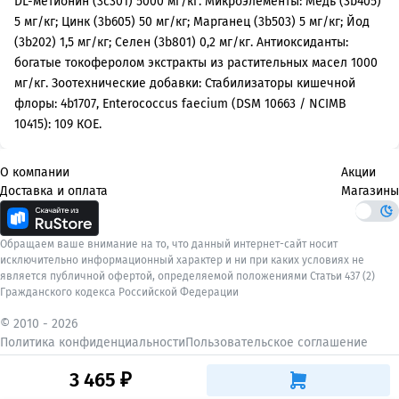
DL-метионин (3c301) 5000 мг/кг. Микроэлементы: Медь (3b405)
5 мг/кг; Цинк (3b605) 50 мг/кг; Марганец (3b503) 5 мг/кг; Йод
(3b202) 1,5 мг/кг; Селен (3b801) 0,2 мг/кг. Антиоксиданты:
богатые токоферолом экстракты из растительных масел 1000
мг/кг. Зоотехнические добавки: Стабилизаторы кишечной
флоры: 4b1707, Enterococcus faecium (DSM 10663 / NCIMB
10415): 109 КОЕ.
О компании
Акции
Доставка и оплата
Магазины
Обращаем ваше внимание на то, что данный интернет-сайт носит
исключительно информационный характер и ни при каких условиях не
является публичной офертой, определяемой положениями Статьи 437 (2)
Гражданского кодекса Российской Федерации
© 2010 -
2026
Политика конфиденциальности
Пользовательское соглашение
3 465 ₽