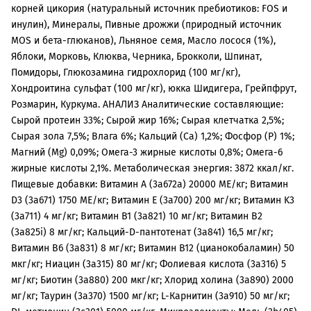
корней цикория (натуральный источник пребиотиков: FOS и
инулин), Минералы, Пивные дрожжи (природный источник
MOS и бета-глюканов), Льняное семя, Масло лосося (1%),
Яблоки, Морковь, Клюква, Черника, Брокколи, Шпинат,
Помидоры, Глюкозамина гидрохлорид (100 мг/кг),
Хондроитина сульфат (100 мг/кг), юкка Шидигера, Грейпфрут,
Розмарин, Куркума. АНАЛИЗ Аналитические составляющие:
Сырой протеин 33%; Сырой жир 16%; Сырая клетчатка 2,5%;
Сырая зола 7,5%; Влага 6%; Кальций (Са) 1,2%; Фосфор (P) 1%;
Магний (Mg) 0,09%; Омега-3 жирные кислоты 0,8%; Омега-6
жирные кислоты 2,1%. Метаболическая энергия: 3872 ккал/кг.
Пищевые добавки: Витамин A (3a672a) 20000 МЕ/кг; Витамин
D3 (3а671) 1750 МЕ/кг; Витамин Е (3а700) 200 мг/кг; Витамин K3
(3a711) 4 мг/кг; Витамин B1 (3a821) 10 мг/кг; Витамин B2
(3a825i) 8 мг/кг; Кальций-D-пантотенат (3a841) 16,5 мг/кг;
Витамин B6 (3a831) 8 мг/кг; Витамин B12 (цианокобаламин) 50
мкг/кг; Ниацин (3a315) 80 мг/кг; Фолиевая кислота (3a316) 5
мг/кг; Биотин (3a880) 200 мкг/кг; Хлорид холина (3a890) 2000
мг/кг; Таурин (3a370) 1500 мг/кг; L-Карнитин (3a910) 50 мг/кг;