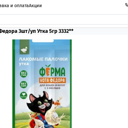
авка и оплата
Акции
едора 3шт/уп Утка 5гр 3332**