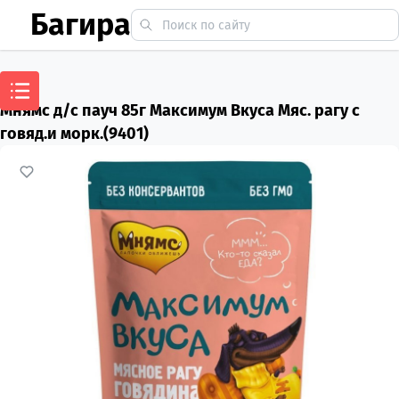
Багира
Мнямс д/с пауч 85г Максимум Вкуса Мяс. рагу с
говяд.и морк.(9401)