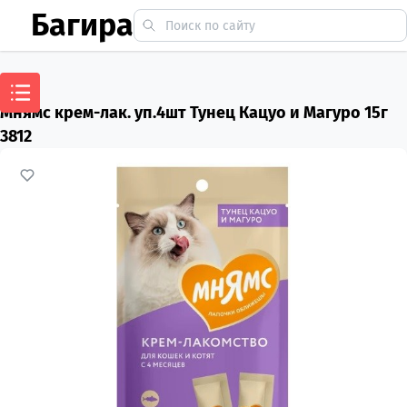
Багира
Мнямс крем-лак. уп.4шт Тунец Кацуо и Магуро 15г
3812