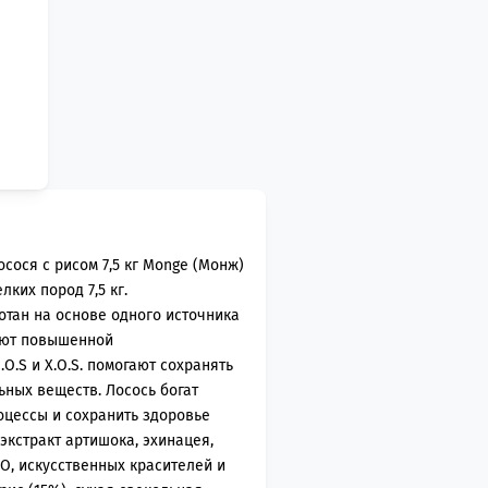
осося с рисом 7,5 кг Monge (Монж)
лких пород 7,5 кг.
тан на основе одного источника
дают повышенной
.S и X.O.S. помогают сохранять
ных веществ. Лосось богат
оцессы и сохранить здоровье
экстракт артишока, эхинацея,
О, искусственных красителей и