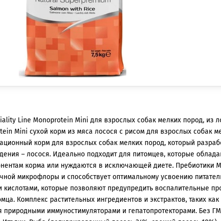
ality Line Monoprotein Mini для взрослых собак мелких пород, из л
otein Mini сухой корм из мяса лосося с рисом для взрослых собак ме
ционный корм для взрослых собак мелких пород, который разрабо
дения – лосося. Идеально подходит для питомцев, которые обла
нентам корма или нуждаются в исключающей диете. Пребиотики М.О
чной микрофлоры и способствует оптимальному усвоению питатель
и кислотами, которые позволяют предупредить воспалительные пр
мца. Комплекс растительных ингредиентов и экстрактов, таких как 
я природными иммуностимуляторами и гепатопротекторами. Без ГМ