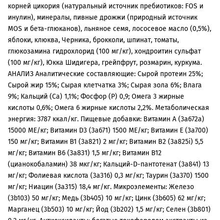
корней цикория (натуральный источник пребиотиков: FOS и
инулин), минералы, пивные дрожжи (природный источник
MOS и бета-глюканов), льняное семя, лососевое масло (0,5%),
яблоки, клюква, Черника, брокколи, шпинат, томаты,
глюкозамина гидрохлорид (100 мг/кг), хондроитин сульфат
(100 мг/кг), Юкка Шидигера, грейпфрут, розмарин, куркума.
АНАЛИЗ Аналитические составляющие: Сырой протеин 25%;
Сырой жир 15%; Сырая клетчатка 3%; Сырая зола 6%; Влага
9%; Кальций (Са) 1,1%; Фосфор (P) 0,9; Омега 3 жирные
кислоты 0,6%; Омега 6 жирные кислоты 2,2%. Метаболическая
энергия: 3787 ккал/кг. Пищевые добавки: Витамин A (3a672a)
15000 МЕ/кг; Витамин D3 (3a671) 1500 МЕ/кг; Витамин Е (3a700)
150 мг/кг; Витамин B1 (3a821) 2 мг/кг; Витамин B2 (3a825i) 5,5
мг/кг; Витамин B6 (3a831) 1,5 мг/кг; Витамин B12
(цианокобаламин) 38 мкг/кг; Кальций-D-пантотенат (3a841) 13
мг/кг; Фолиевая кислота (3a316) 0,3 мг/кг; Таурин (3a370) 1500
мг/кг; Ниацин (3a315) 18,4 мг/кг. Микроэлементы: Железо
(3b103) 50 мг/кг; Медь (3b405) 10 мг/кг; Цинк (3b605) 62 мг/кг;
Марганец (3b503) 10 мг/кг; Йод (3b202) 1,5 мг/кг; Селен (3b801)