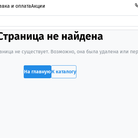
авка и оплата
Акции
Страница не найдена
ница не существует. Возможно, она была удалена или пе
На главную
К каталогу