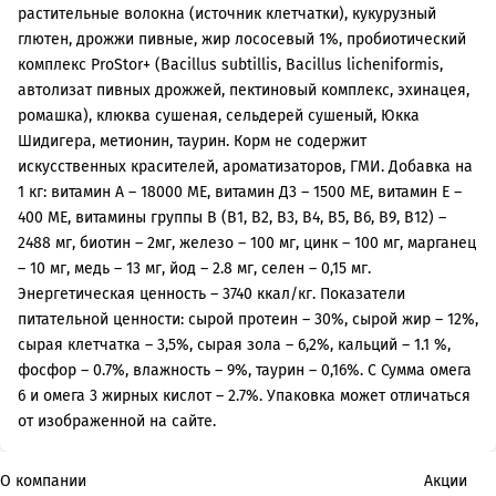
растительные волокна (источник клетчатки), кукурузный
глютен, дрожжи пивные, жир лососевый 1%, пробиотический
комплекс ProStor+ (Bacillus subtillis, Bacillus licheniformis,
автолизат пивных дрожжей, пектиновый комплекс, эхинацея,
ромашка), клюква сушеная, сельдерей сушеный, Юкка
Шидигера, метионин, таурин. Корм не содержит
искусственных красителей, ароматизаторов, ГМИ. Добавка на
1 кг: витамин А – 18000 МЕ, витамин Д3 – 1500 МЕ, витамин Е –
400 МЕ, витамины группы В (В1, В2, В3, В4, В5, В6, В9, В12) –
2488 мг, биотин – 2мг, железо – 100 мг, цинк – 100 мг, марганец
– 10 мг, медь – 13 мг, йод – 2.8 мг, селен – 0,15 мг.
Энергетическая ценность – 3740 ккал/кг. Показатели
питательной ценности: сырой протеин – 30%, сырой жир – 12%,
сырая клетчатка – 3,5%, сырая зола – 6,2%, кальций – 1.1 %,
фосфор – 0.7%, влажность – 9%, таурин – 0,16%. С Сумма омега
6 и омега 3 жирных кислот – 2.7%. Упаковка может отличаться
от изображенной на сайте.
О компании
Акции