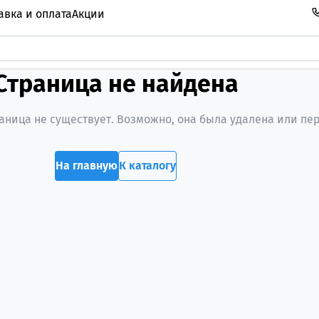
авка и оплата
Акции
Страница не найдена
ница не существует. Возможно, она была удалена или пе
На главную
К каталогу