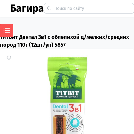
Багира
ТитБит Дентал 3в1 с облепихой д/мелких/средних
пород 110г (12шт/уп) 5857