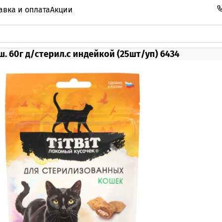
авка и оплата
Акции
ш. 60г д/стерил.с индейкой (25шт/уп) 6434